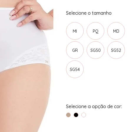
MI
PQ
MD
GR
SG50
SG52
SG54