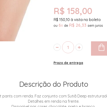
R$ 158,00
R$
150,10
à vista no boleto
6
x
R$ 26,33
ou
de
Prazo de entrega
Descrição do Produto
 pants com renda. Faz conjunto com Sutiã Deep estruturad
Detalhes em renda na frente.
Disponível nas cores chocolate, preto e branco.