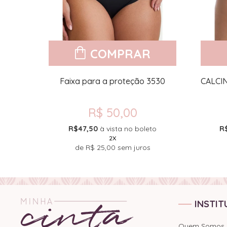
COMPRAR
564
Faixa para a proteção 3530
CALCI
R$ 50,00
to
R$47,50
à vista no boleto
R
2X
de
R$ 25,00
sem juros
INSTIT
Quem Somos