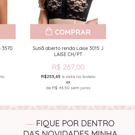
R
COMPRAR
e 3570
Sutiã aberto renda Laise 3015 J
Calça
LAISE CH/PT
R$ 267,00
eto
R$253,65
à vista no boleto
R
6X
de
R$ 44,50
sem juros
FIQUE POR DENTRO
DAS NOVIDADES MINHA