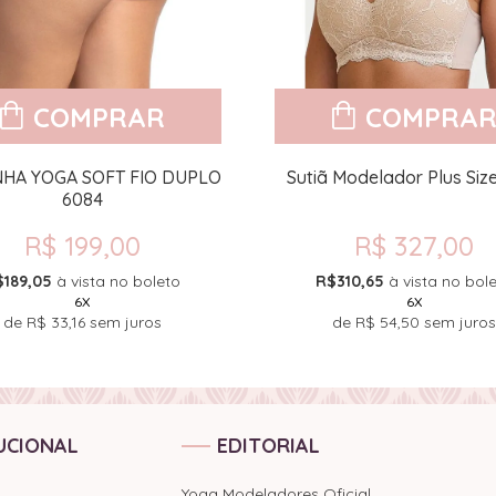
COMPRAR
COMPRA
NHA YOGA SOFT FIO DUPLO
Sutiã Modelador Plus Siz
6084
R$ 199,00
R$ 327,00
$189,05
à vista no boleto
R$310,65
à vista no bol
6X
6X
de
R$ 33,16
sem juros
de
R$ 54,50
sem juros
UCIONAL
EDITORIAL
Yoga Modeladores Oficial