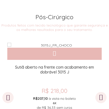
Pós-Cirúrgico
Produtos feitos com tecido tecnológico que garante segurança e
os melhores resultados para o seu tratamento.
e
Sutiã aberto na frente com acabamento em
S
dobrável 3015 J
R$ 218,00
R$207,10
à vista no boleto
6X
de
R$ 36,33
sem juros