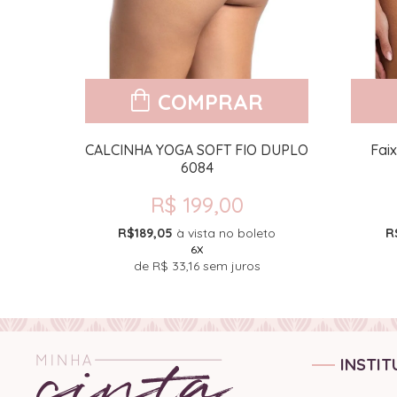
COMPRAR
564
CALCINHA YOGA SOFT FIO DUPLO
Fai
6084
R$ 199,00
to
R$189,05
à vista no boleto
R
6X
de
R$ 33,16
sem juros
INSTIT