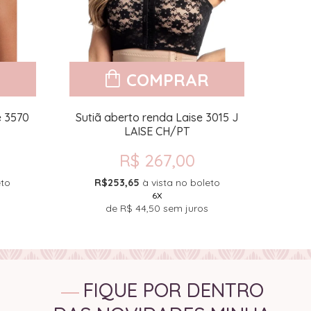
R
COMPRAR
e 3570
Sutiã aberto renda Laise 3015 J
Calça
LAISE CH/PT
R$ 267,00
eto
R$253,65
à vista no boleto
R
6X
de
R$ 44,50
sem juros
FIQUE POR DENTRO