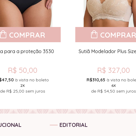
COMPRAR
COMPRA
xa para a proteção 3530
Sutiã Modelador Plus Siz
R$ 50,00
R$ 327,00
$47,50
à vista no boleto
R$310,65
à vista no bol
2X
6X
de
R$ 25,00
sem juros
de
R$ 54,50
sem juros
UCIONAL
EDITORIAL