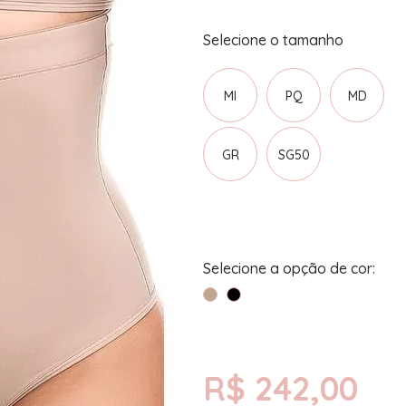
MI
PQ
MD
GR
SG50
R$ 242,00