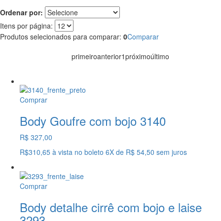
Ordenar por:
Itens por página:
Produtos selecionados para comparar:
0
Comparar
primeiro
anterior
1
próximo
último
Comprar
Body Goufre com bojo 3140
R$ 327,00
R$310,65
à vista no boleto
6X
de
R$ 54,50
sem juros
Comprar
Body detalhe cirrê com bojo e laise
3293