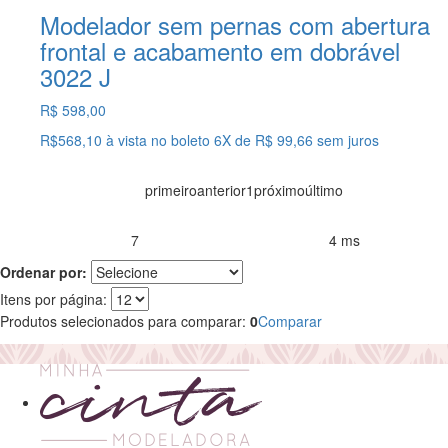
Modelador sem pernas com abertura
frontal e acabamento em dobrável
3022 J
R$ 598,00
R$568,10
à vista no boleto
6X
de
R$ 99,66
sem juros
primeiro
anterior
1
próximo
último
7
4 ms
Produtos encontrados:
Resultado da Pesquisa por:
em
Ordenar por:
Itens por página:
Produtos selecionados para comparar:
0
Comparar