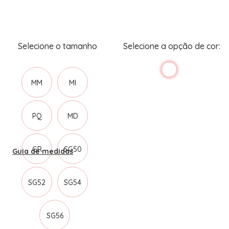
MM
MI
PQ
MD
GR
SG50
Guia de medidas
SG52
SG54
SG56