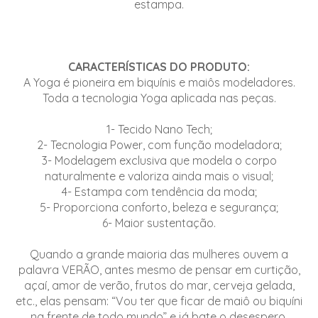
estampa.
CARACTERÍSTICAS DO PRODUTO:
A Yoga é pioneira em biquínis e maiôs modeladores.
Toda a tecnologia Yoga aplicada nas peças.
1- Tecido Nano Tech;
2- Tecnologia Power, com função modeladora;
3- Modelagem exclusiva que modela o corpo
naturalmente e valoriza ainda mais o visual;
4- Estampa com tendência da moda;
5- Proporciona conforto, beleza e segurança;
6- Maior sustentação.
Quando a grande maioria das mulheres ouvem a
palavra VERÃO, antes mesmo de pensar em curtição,
açaí, amor de verão, frutos do mar, cerveja gelada,
etc., elas pensam: “Vou ter que ficar de maiô ou biquíni
na frente de todo mundo” e já bate o desespero.