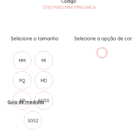
3345.MAIO.MINI MINI.UNICA
MM
MI
PQ
MD
GR
SG50
Guia de medidas
SG52