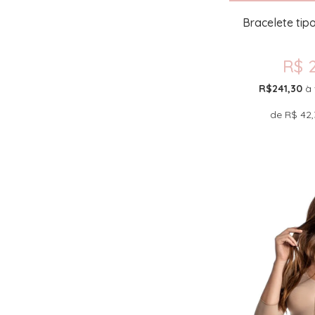
Bracelete tip
R$ 
R$241,30
à 
de
R$ 42,