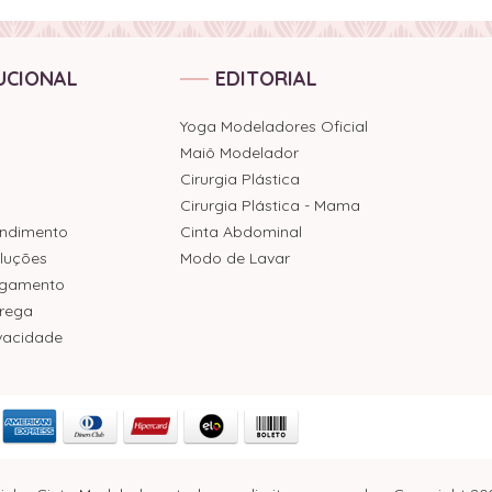
UCIONAL
EDITORIAL
Yoga Modeladores Oficial
Maiô Modelador
Cirurgia Plástica
Cirurgia Plástica - Mama
endimento
Cinta Abdominal
luções
Modo de Lavar
agamento
trega
ivacidade