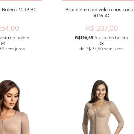
o Bolero 3039 BC
Bracelete com velcro nas cost
3039 AC
254,00
R$ 207,00
vista no boleto
R$196,65
à vista no boleto
6X
6X
33
sem juros
de
R$ 34,50
sem juros