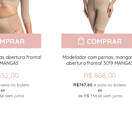
MPRAR
COMPRAR
s abertura frontal
Modelador com pernas, manga
 MANGAS
abertura frontal 3019 MANGA
352,00
R$ 808,00
 vista no boleto
R$767,60
à vista no boleto
6X
6X
66
sem juros
de
R$ 134,66
sem juros