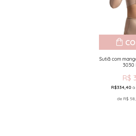
CO
Sutiã com manga
3030
R$ 
R$334,40
à
de
R$ 58,