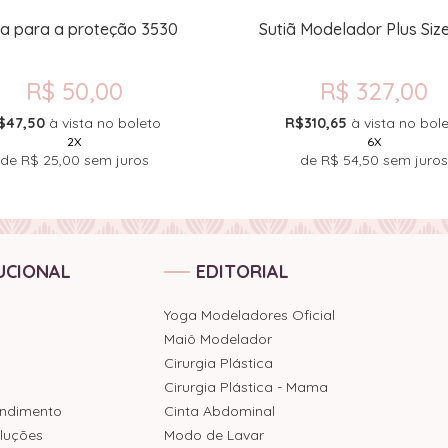
xa para a proteção 3530
Sutiã Modelador Plus Siz
R$ 50,00
R$ 327,00
$47,50
à vista no boleto
R$310,65
à vista no bol
2X
6X
de
R$ 25,00
sem juros
de
R$ 54,50
sem juros
UCIONAL
EDITORIAL
Yoga Modeladores Oficial
Maiô Modelador
Cirurgia Plástica
Cirurgia Plástica - Mama
endimento
Cinta Abdominal
luções
Modo de Lavar