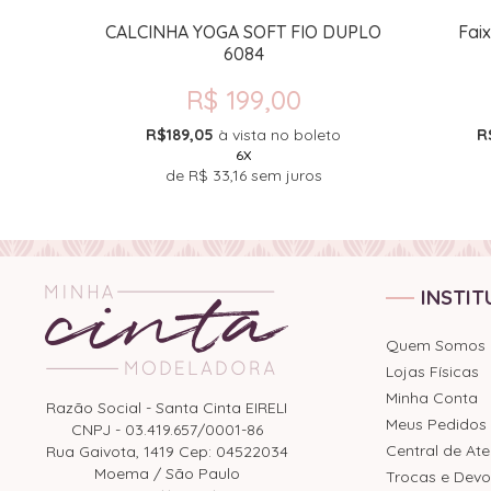
564
CALCINHA YOGA SOFT FIO DUPLO
Fai
6084
R$ 199,00
to
R$189,05
à vista no boleto
R
6X
de
R$ 33,16
sem juros
INSTIT
Quem Somos
Lojas Físicas
Minha Conta
Razão Social - Santa Cinta EIRELI
Meus Pedidos
CNPJ - 03.419.657/0001-86
Central de At
Rua Gaivota, 1419 Cep: 04522034
Moema / São Paulo
Trocas e Devo