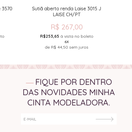
e 3570
Sutiã aberto renda Laise 3015 J
Calça
LAISE CH/PT
R$ 267,00
eto
R$253,65
à vista no boleto
R
6X
de
R$ 44,50
sem juros
FIQUE POR DENTRO
DAS NOVIDADES MINHA
CINTA MODELADORA.