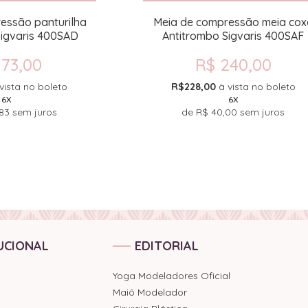
essão panturilha
Meia de compressão meia cox
Sigvaris 400SAD
Antitrombo Sigvaris 400SAF
173,00
R$ 240,00
vista no boleto
R$228,00
à vista no boleto
6X
6X
83
sem juros
de
R$ 40,00
sem juros
UCIONAL
EDITORIAL
Yoga Modeladores Oficial
Maiô Modelador