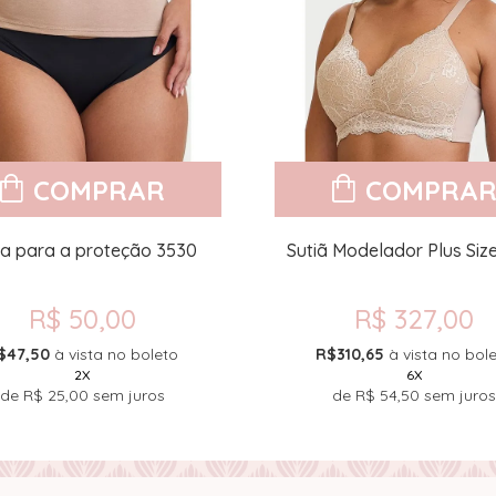
COMPRAR
COMPRA
xa para a proteção 3530
Sutiã Modelador Plus Siz
R$ 50,00
R$ 327,00
$47,50
à vista no boleto
R$310,65
à vista no bol
2X
6X
de
R$ 25,00
sem juros
de
R$ 54,50
sem juros