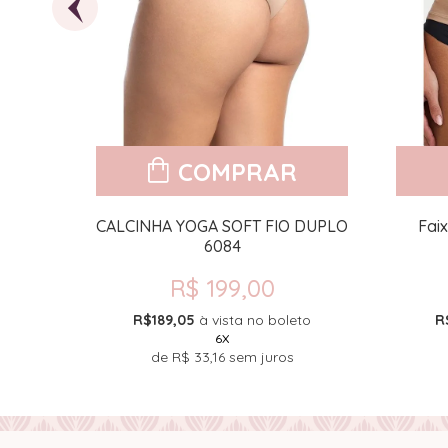
COMPRAR
564
CALCINHA YOGA SOFT FIO DUPLO
Fai
6084
R$ 199,00
to
R$189,05
à vista no boleto
R
6X
de
R$ 33,16
sem juros