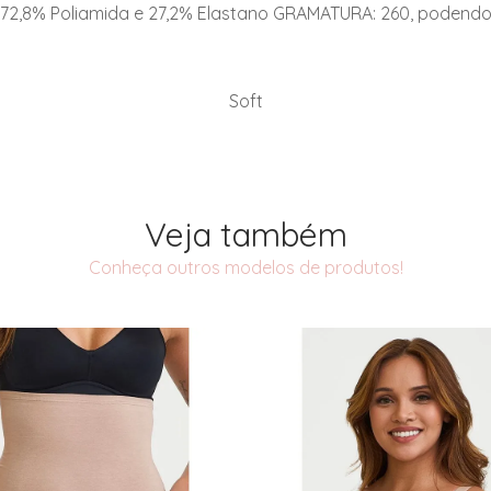
72,8% Poliamida e 27,2% Elastano GRAMATURA: 260, podend
Soft
Veja também
Conheça outros modelos de produtos!