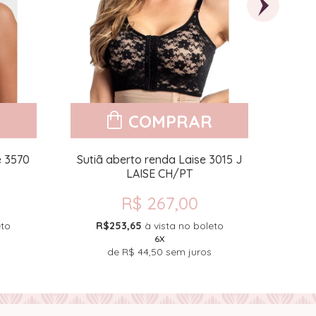
R
COMPRAR
e 3570
Sutiã aberto renda Laise 3015 J
Calça
LAISE CH/PT
R$ 267,00
eto
R$253,65
à vista no boleto
R
6X
de
R$ 44,50
sem juros