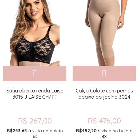
Sutiã aberto renda Laise
Calça Culote com pernas
3015 J LAISE CH/PT
abaixo do joelho 3024
R$ 267,00
R$ 476,00
R$253,65
à vista no boleto
R$452,20
à vista no boleto
6X
6X