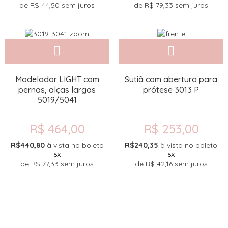
de
R$ 44,50
sem juros
de
R$ 79,33
sem juros
Modelador LIGHT com
Sutiã com abertura para
pernas, alças largas
prótese 3013 P
5019/5041
R$ 464,00
R$ 253,00
R$440,80
à vista no boleto
R$240,35
à vista no boleto
6X
6X
de
R$ 77,33
sem juros
de
R$ 42,16
sem juros