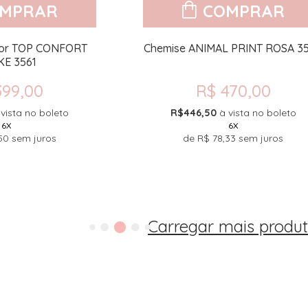
MPRAR
COMPRAR
or TOP CONFORT
Chemise ANIMAL PRINT ROSA 3
KE 3561
399,00
R$ 470,00
 vista no boleto
R$446,50
à vista no boleto
6X
6X
50
sem juros
de
R$ 78,33
sem juros
Carregar mais produ