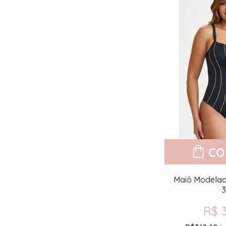
CO
Maiô Modela
3
R$ 