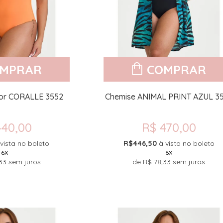
MPRAR
COMPRAR
or CORALLE 3552
Chemise ANIMAL PRINT AZUL 3
440,00
R$ 470,00
vista no boleto
R$446,50
à vista no boleto
6X
6X
33
sem juros
de
R$ 78,33
sem juros