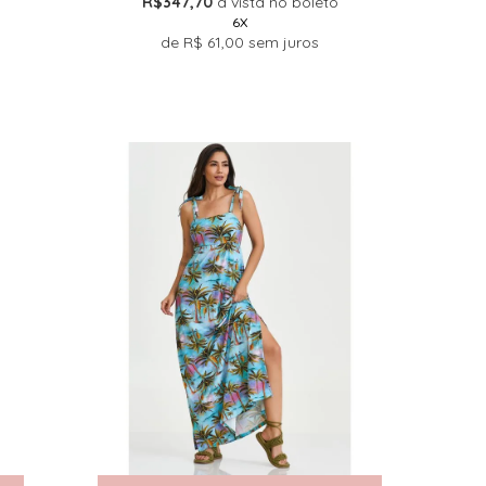
R$347,70
à vista no boleto
6X
de
R$ 61,00
sem juros