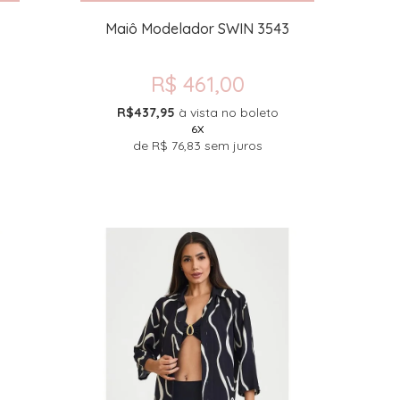
Maiô Modelador SWIN 3543
R$ 461,00
R$437,95
à vista no boleto
6X
de
R$ 76,83
sem juros