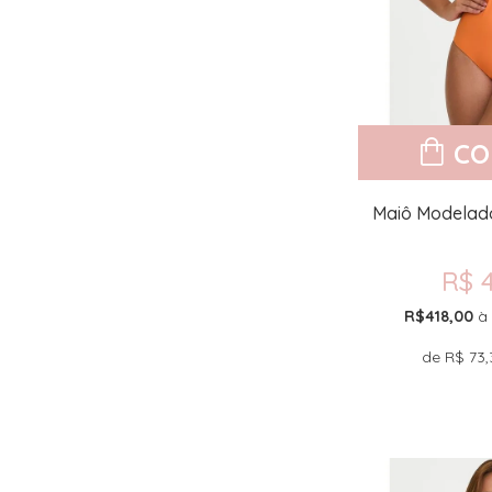
CO
Maiô Modelad
R$ 
R$418,00
à 
de
R$ 73,