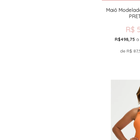
Maiô Modelad
PRET
R$ 
R$498,75
à
de
R$ 87,