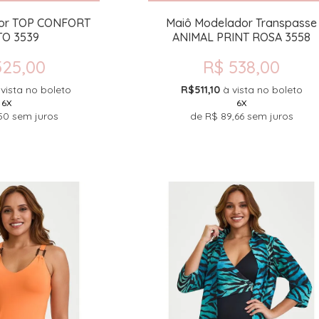
or TOP CONFORT
Maiô Modelador Transpasse
O 3539
ANIMAL PRINT ROSA 3558
525,00
R$ 538,00
 vista no boleto
R$511,10
à vista no boleto
6X
6X
50
sem juros
de
R$ 89,66
sem juros