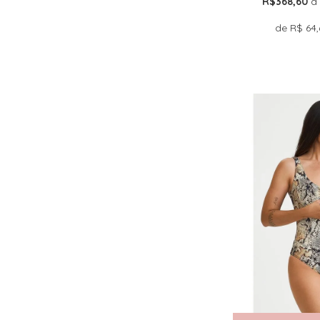
R$368,60
à
de
R$ 64,