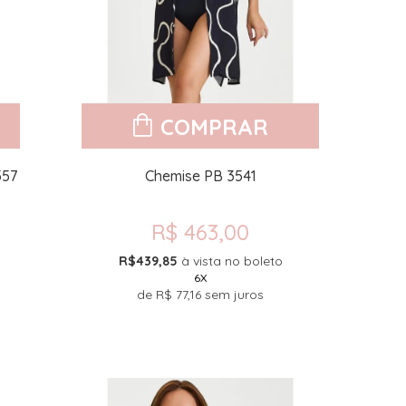
COMPRAR
557
Chemise PB 3541
R$ 463,00
R$439,85
à vista no boleto
6X
de
R$ 77,16
sem juros