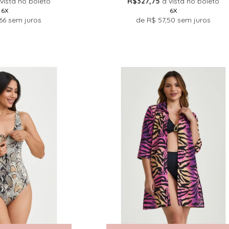
 vista no boleto
R$327,75
à vista no boleto
6X
6X
66
sem juros
de
R$ 57,50
sem juros