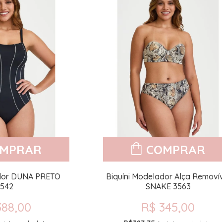
MPRAR
COMPRAR
dor DUNA PRETO
Biquíni Modelador Alça Removí
542
SNAKE 3563
388,00
R$ 345,00