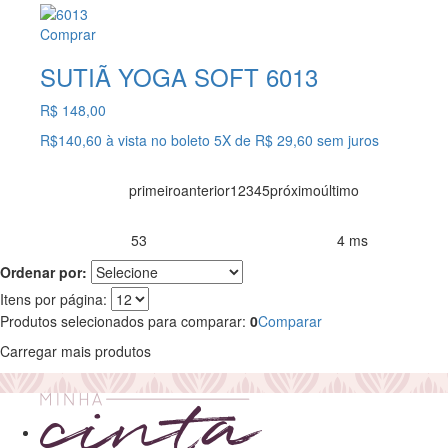
Comprar
SUTIÃ YOGA SOFT 6013
R$ 148,00
R$140,60
à vista no boleto
5X
de
R$ 29,60
sem juros
primeiro
anterior
1
2
3
4
5
próximo
último
53
4 ms
Produtos encontrados:
Resultado da Pesquisa por:
em
Ordenar por:
Itens por página:
Produtos selecionados para comparar:
0
Comparar
Carregar mais produtos