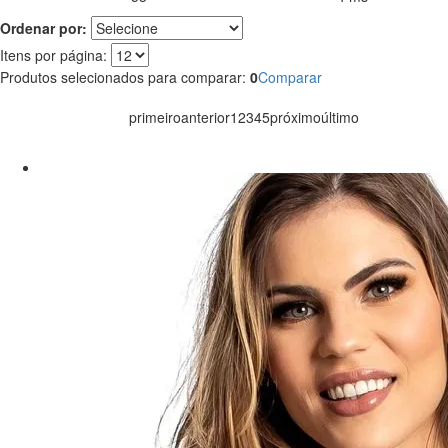
Ordenar por:
Itens por página:
Produtos selecionados para comparar:
0
Comparar
primeiro
anterior
1
2
3
4
5
próximo
último